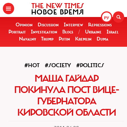
THE NEW TIMES
НОВОЕ ВРЕМЯ
РУ
Opinion
Discussion
Interview
Repressions
Portrait
Investigation
Blogs
/
Ukraine
Israel
Navalny
Trump
Putin
Kremlin
Duma
#HOT
#SOCIETY
#POLITICS
МАША ГАЙДАР
ПОКИНУЛА ПОСТ ВИЦЕ-
ГУБЕРНАТОРА
КИРОВСКОЙ ОБЛАСТИ