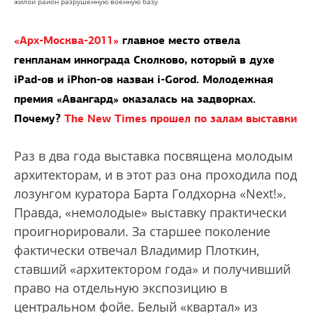
жилой район разрушенную военную базу
«Арх-Москва-2011»
главное место отвела
генпланам иннограда Сколково, который в духе
iPad-ов и iPhon-ов назван i-Gorod. Молодежная
премия «Авангард» оказалась на задворках.
Почему?
The New Times прошел по залам выставки
Раз в два года выставка посвящена молодым
архитекторам, и в этот раз она проходила под
лозунгом куратора Барта Голдхорна «Next!».
Правда, «немолодые» выставку практически
проигнорировали. За старшее поколение
фактически отвечал Владимир Плоткин,
ставший «архитектором года» и получивший
право на отдельную экспозицию в
центральном фойе. Белый «квартал» из