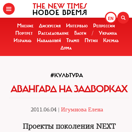
THE NEW TIMES
НОВОЕ ВРЕМЯ
EN
Мнение
Дискуссия
Интервью
Репрессии
Портрет
Расследование
Блоги
/
Украина
Израиль
Навальный
Трамп
Путин
Кремль
Дума
#КУЛЬТУРА
АВАНГАРД НА ЗАДВОРКАХ
2011.06.04 |
Игумнова Елена
Проекты поколения NEXT