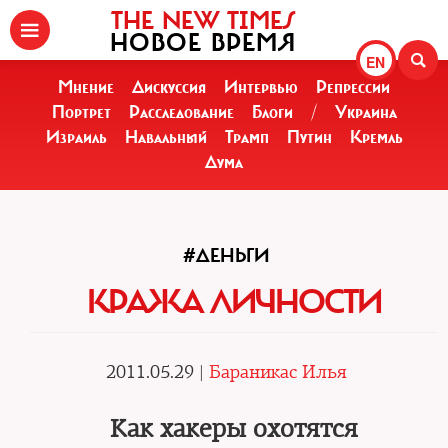
THE NEW TIMES
НОВОЕ ВРЕМЯ
EN
Мнение
Дискуссия
Интервью
Репрессии
Портрет
Расследование
Блоги
/
Украина
Израиль
Навальный
Трамп
Путин
Кремль
Дума
#ДЕНЬГИ
КРАЖА ЛИЧНОСТИ
2011.05.29 |
Бараникас Илья
Как хакеры охотятся