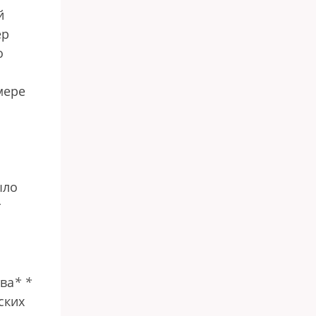
й
ер
о
мере
ыло
т
тва
*
*
ских