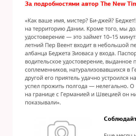
За подробностями автор The New Ti
«Как ваше имя, мистер? Би-джей? Беджет
на территорию Дании. Кроме того, мы д
удостоверение — это займет 10–15 мину
летний Пер Веент входит в небольшой пе
албанца Беджета Зиоваса у входа. Паспор
водительское удостоверение, выданное п
соплеменников, натурализовавшихся в Г
другой его приятель удачно устроился на
успел прожить полгода — нелегально. О
на границе с Германией и Швецией он ни
показывали».
Соблюдай
Еще месяц 