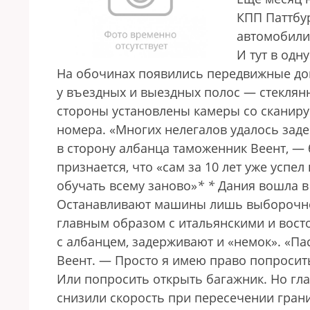
КПП Паттбу
автомобили 
И тут в одн
На обочинах появились передвижные до
у въездных и выездных полос — стеклянн
стороны установлены камеры со скани
номера. «Многих нелегалов удалось заде
в сторону албанца таможенник Веент, — 
признается, что «сам за 10 лет уже успел
обучать всему заново»
*
*
Дания вошла в 
Останавливают машины лишь выборочно,
главным образом с итальянскими и вост
с албанцем, задерживают и «немок». «Па
Веент. — Просто я имею право попросит
Или попросить открыть багажник. Но гла
снизили скорость при пересечении гран