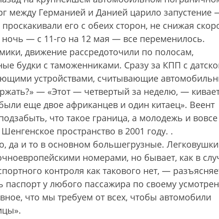
рг между Германией и Данией царило запустение 
проскакивали его с обеих сторон, не снижая скор
у ночь — с 11-го на 12 мая — все переменилось.
мики, движение рассредоточили по полосам,
ые будки с таможенниками. Сразу за КПП с датско
рующими устройствами, считывающие автомобиль
ржать?» — «Этот — четвертый за неделю, — кивае
были еще двое африканцев и один китаец». Веент
 подзабыть, что такое граница, а молодежь и вовсе
Шенгенское пространство в 2001 году.
.
 да и то в основном большегрузные. Легковушк
очноевропейскими номерами, но бывает, как в слу
спортного контроля как такового нет, — разъясняе
ь паспорт у любого пассажира по своему усмотре
вное, что мы требуем от всех, чтобы автомобили
ицы».