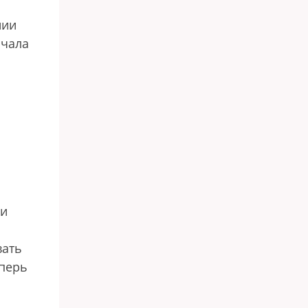
нии
ачала
ли
вать
еперь