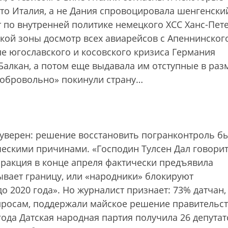
«Это Италия, а не Дания спровоцировала шенгенски
т по внутренней политике немецкого ХСС Ханс-Пет
ской зоны досмотр всех авиарейсов с Апеннинског
сле югославского и косовского кризиса Германия
 Балкан, а потом еще выдавала им отступные в раз
«добровольно» покинули страну…
 уверен: решение восстановить погранконтроль б
ескими причинами. «Господин Тулсен Дал говори
 фракция в конце апреля фактически предъявила
ывает границу, или «народники» блокируют
о 2020 года». Но журналист признает: 73% датчан,
просам, поддержали майское решение правительс
ода Датская народная партия получила 26 депутат