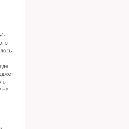
4-
ого
алось
где
еджет
оль
у не
м