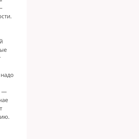
—
ости.
й
ные
т
 надо
и —
чае
т
нию.