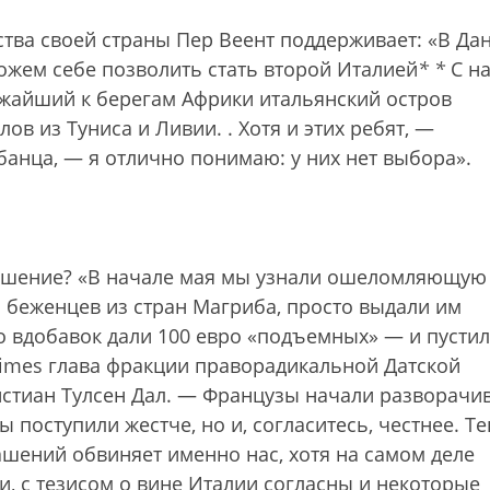
тва своей страны Пер Веент поддерживает: «В Да
ожем себе позволить стать второй Италией
*
*
С н
жайший к берегам Африки итальянский остров
лов из Туниса и Ливии.
. Хотя и этих ребят, —
банца, — я отлично понимаю: у них нет выбора».
решение? «В начале мая мы узнали ошеломляющую
 беженцев из стран Магриба, просто выдали им
о вдобавок дали 100 евро «подъемных» — и пусти
Times глава фракции праворадикальной Датской
истиан Тулсен Дал. — Французы начали разворачи
 поступили жестче, но и, согласитесь, честнее. Т
шений обвиняет именно нас, хотя на самом деле
, с тезисом о вине Италии согласны и некоторые