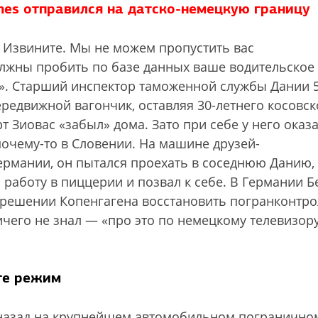
mes отправился на датско-немецкую границу
! Извините. Мы не можем пропустить вас
олжны пробить по базе данных ваше водительское
т». Старший инспектор таможенной службы Дании 5
редвижной вагончик, оставляя 30-летнего косовск
т Зиовас «забыл» дома. Зато при себе у него оказ
очему-то в Словении. На машине друзей-
ермании, он пытался проехать в соседнюю Данию, 
 работу в пиццерии и позвал к себе. В Германии Б
 решении Копенгагена восстановить погранконтр
чего не знал — «про это по немецкому телевизор
те режим
назад на крупнейшем автомобильном погранично