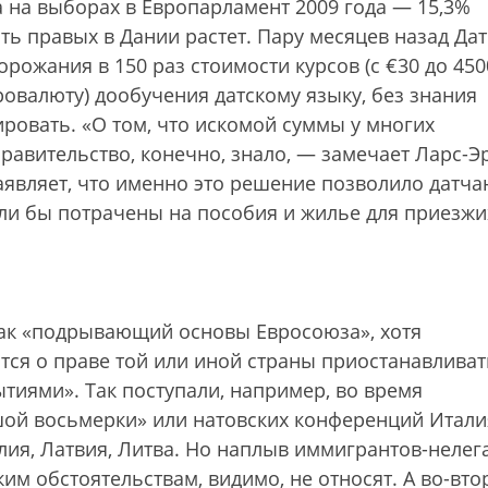
а на выборах в Европарламент 2009 года — 15,3%
ть правых в Дании растет. Пару месяцев назад Дат
рожания в 150 раз стоимости курсов (с €30 до 450
ровалюту) дообучения датскому языку, без знания
ировать. «О том, что искомой суммы у многих
равительство, конечно, знало, — замечает Ларс-Э
аявляет, что именно это решение позволило датч
ли бы потрачены на пособия и жилье для приезжи
как «подрывающий основы Евросоюза», хотя
тся о праве той или иной страны приостанавливат
тиями». Так поступали, например, во время
ой восьмерки» или натовских конференций Итали
лия, Латвия, Литва. Но наплыв иммигрантов-нелег
ким обстоятельствам, видимо, не относят. А во-вто