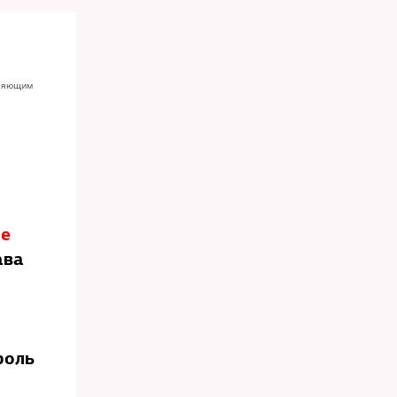
еляющим
ие
ава
роль