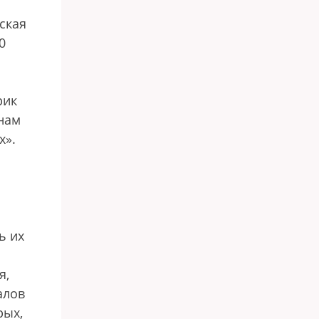
ская
0
рик
анам
х».
ь их
я,
алов
рых,