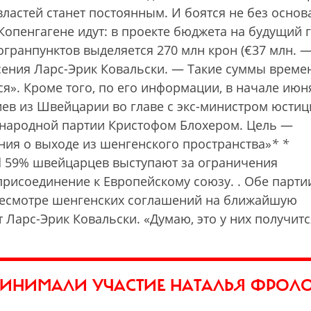
властей станет постоянным. И боятся не без основ
Копенгагене идут: в проекте бюджета на будущий 
гранпунктов выделяется 270 млн крон (€37 млн. 
асения Ларс-Эрик Ковальски. — Такие суммы време
я». Кроме того, по его информации, в начале июн
ев из Швейцарии во главе с экс-министром юстиц
народной партии Кристофом Блохером. Цель —
ния о выходе из шенгенского пространства»
*
*
nd 59% швейцарцев выступают за ограничения
присоединение к Европейскому союзу.
. Обе парти
ересмотре шенгенских соглашений на ближайшую
 Ларс-Эрик Ковальски. «Думаю, это у них получитс
РИНИМАЛИ УЧАСТИЕ НАТАЛЬЯ ФРОЛ