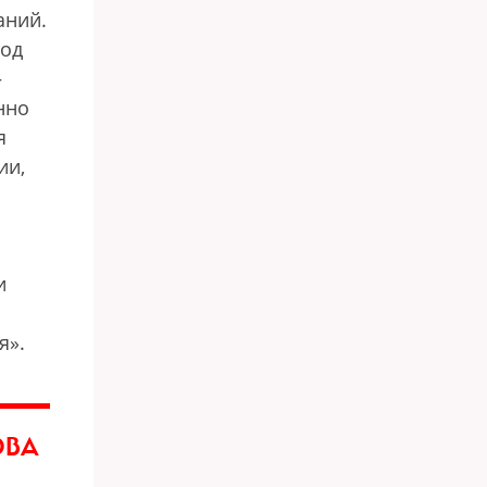
аний.
год
—
нно
я
ии,
и
я».
ОВА