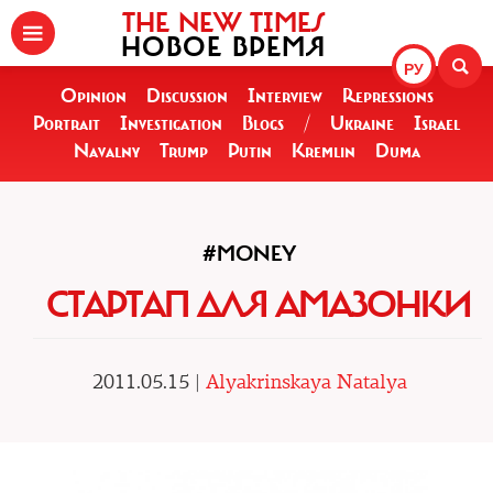
THE NEW TIMES
НОВОЕ ВРЕМЯ
РУ
Opinion
Discussion
Interview
Repressions
Portrait
Investigation
Blogs
/
Ukraine
Israel
Navalny
Trump
Putin
Kremlin
Duma
#MONEY
СТАРТАП ДЛЯ АМАЗОНКИ
2011.05.15 |
Alyakrinskaya Natalya