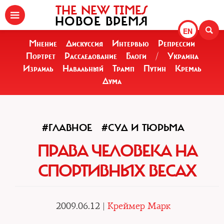
THE NEW TIMES
НОВОЕ ВРЕМЯ
EN
Мнение
Дискуссия
Интервью
Репрессии
Портрет
Расследование
Блоги
/
Украина
Израиль
Навальный
Трамп
Путин
Кремль
Дума
#ГЛАВНОЕ
#СУД И ТЮРЬМА
ПРАВА ЧЕЛОВЕКА НА
СПОРТИВНЫХ ВЕСАХ
2009.06.12 |
Креймер Марк