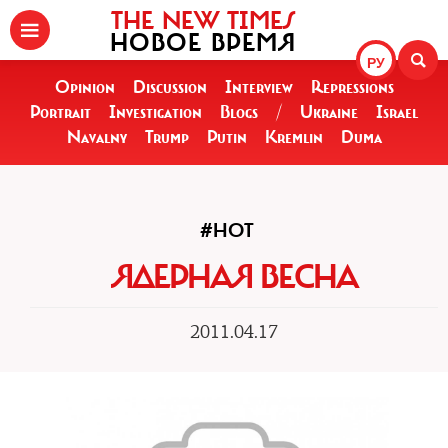
THE NEW TIMES
НОВОЕ ВРЕМЯ
РУ
Opinion
Discussion
Interview
Repressions
Portrait
Investigation
Blogs
/
Ukraine
Israel
Navalny
Trump
Putin
Kremlin
Duma
#HOT
ЯДЕРНАЯ ВЕСНА
2011.04.17