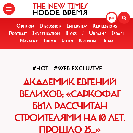
THE NEW TIMES
НОВОЕ ВРЕМЯ
РУ
Opinion
Discussion
Interview
Repressions
Portrait
Investigation
Blogs
/
Ukraine
Israel
Navalny
Trump
Putin
Kremlin
Duma
#HOT
#WEB EXCLUSIVE
АКАДЕМИК ЕВГЕНИЙ
ВЕЛИХОВ: «САРКОФАГ
БЫЛ РАССЧИТАН
СТРОИТЕЛЯМИ НА 10 ЛЕТ.
ПРОШЛО 25...»