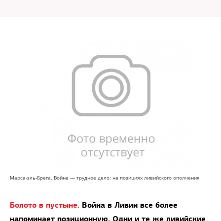
Марса-эль-Брега. Война — трудное дело: на позициях ливийского ополчения
Болото в пустыне.
Война в Ливии все более
напоминает позиционную. Одни и те же ливийские