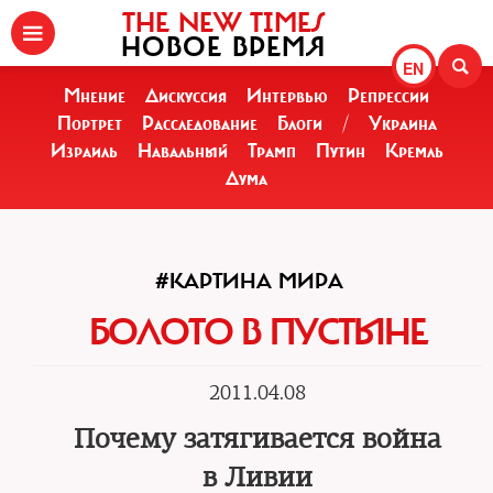
THE NEW TIMES
НОВОЕ ВРЕМЯ
EN
Мнение
Дискуссия
Интервью
Репрессии
Портрет
Расследование
Блоги
/
Украина
Израиль
Навальный
Трамп
Путин
Кремль
Дума
#КАРТИНА МИРА
БОЛОТО В ПУСТЫНЕ
2011.04.08
Почему затягивается война
в Ливии