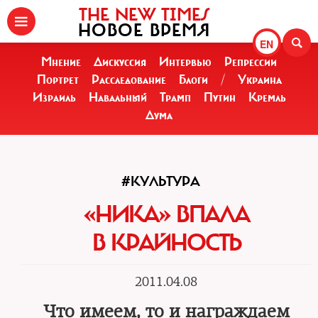
THE NEW TIMES
НОВОЕ ВРЕМЯ
EN
Мнение
Дискуссия
Интервью
Репрессии
Портрет
Расследование
Блоги
/
Украина
Израиль
Навальный
Трамп
Путин
Кремль
Дума
#КУЛЬТУРА
«НИКА» ВПАЛА
В КРАЙНОСТЬ
2011.04.08
Что имеем, то и награждаем