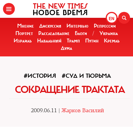
THE NEW TIMES
НОВОЕ ВРЕМЯ
EN
Мнение
Дискуссия
Интервью
Репрессии
Портрет
Расследование
Блоги
/
Украина
Израиль
Навальный
Трамп
Путин
Кремль
Дума
#ИСТОРИЯ
#СУД И ТЮРЬМА
СОКРАЩЕНИЕ ТРАКТАТА
2009.06.11 |
Жарков Василий