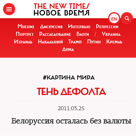
THE NEW TIMES
НОВОЕ ВРЕМЯ
EN
Мнение
Дискуссия
Интервью
Репрессии
Портрет
Расследование
Блоги
/
Украина
Израиль
Навальный
Трамп
Путин
Кремль
Дума
#КАРТИНА МИРА
ТЕНЬ ДЕФОЛТА
2011.03.25
Белоруссия осталась без валюты