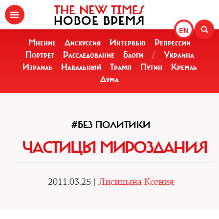
THE NEW TIMES
НОВОЕ ВРЕМЯ
EN
Мнение
Дискуссия
Интервью
Репрессии
Портрет
Расследование
Блоги
/
Украина
Израиль
Навальный
Трамп
Путин
Кремль
Дума
#БЕЗ ПОЛИТИКИ
ЧАСТИЦЫ МИРОЗДАНИЯ
2011.03.25 |
Лисицына Ксения