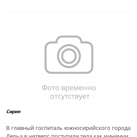
Сирия
В главный госпиталь южносирийского города
Дерьа в четверг поступили тела как минимум