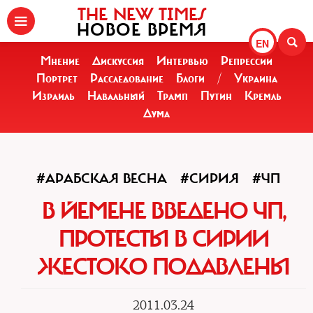
THE NEW TIMES
НОВОЕ ВРЕМЯ
EN
Мнение
Дискуссия
Интервью
Репрессии
Портрет
Расследование
Блоги
/
Украина
Израиль
Навальный
Трамп
Путин
Кремль
Дума
#АРАБСКАЯ ВЕСНА
#СИРИЯ
#ЧП
В ЙЕМЕНЕ ВВЕДЕНО ЧП,
ПРОТЕСТЫ В СИРИИ
ЖЕСТОКО ПОДАВЛЕНЫ
2011.03.24