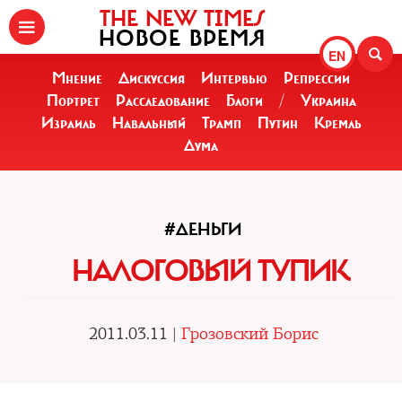
THE NEW TIMES
НОВОЕ ВРЕМЯ
EN
Мнение
Дискуссия
Интервью
Репрессии
Портрет
Расследование
Блоги
/
Украина
Израиль
Навальный
Трамп
Путин
Кремль
Дума
#ДЕНЬГИ
НАЛОГОВЫЙ ТУПИК
2011.03.11 |
Грозовский Борис