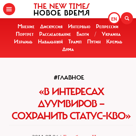
THE NEW TIMES
НОВОЕ ВРЕМЯ
EN
Мнение
Дискуссия
Интервью
Репрессии
Портрет
Расследование
Блоги
/
Украина
Израиль
Навальный
Трамп
Путин
Кремль
Дума
#ГЛАВНОЕ
«В ИНТЕРЕСАХ
ДУУМВИРОВ —
СОХРАНИТЬ СТАТУС-КВО»