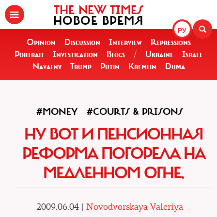
THE NEW TIMES
НОВОЕ ВРЕМЯ
РУ
Opinion
Discussion
Interview
Repressions
Portrait
Investigation
Blogs
/
Ukraine
Israel
Navalny
Trump
Putin
Kremlin
Duma
#MONEY
#COURTS & PRISONS
НУ ВОТ И ПЕНСИОННАЯ
РЕФОРМА ПОГОРЕЛА НА
МЕДЛЕННОМ ОГНЕ.
2009.06.04 |
Novodvorskaya Valeriya