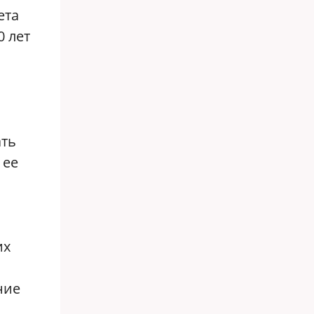
ета
0 лет
ать
 ее
их
ние