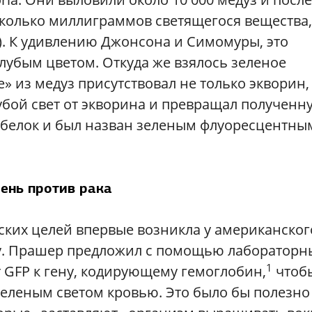
колько миллиграммов светящегося вещества,
n). К удивлению Джонсона и Симомуры, это
олубым цветом. Откуда же взялось зеленое
» из медуз присутствовал не только экворин,
убой свет от экворина и превращал полученн
й белок и был назван зеленым флуоресцентны
ень против рака
ских целей впервые возникла у американског
ду. Прашер предложил с помощью лабораторн
1
GFP к гену, кодирующему гемоглобин,
чтоб
еленым светом кровью. Это было бы полезно