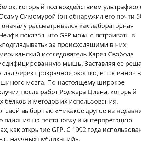
о белок, который под воздействием ультрафиол
Осаму Симомурой (он обнаружил его почти 5
 поначалу рассматривался как лабораторная
Челфи показал, что GFP можно встраивать в
«подглядывать» за происходящими в них
американский исследователь Карел Свобода
 модифицированную мышь. Заставляя ее реш
юдал через прозрачное окошко, встроенное в
ышиного мозга. По-настоящему широкое
олучил после работ Роджера Циена, который
х белков и методов их использования.
 свой выбор так: «Никакое другое из недавн
го влияния на постановку и интерпретацию
х, как открытие GFP. С 1992 года использова
тыс. научных публикаций».