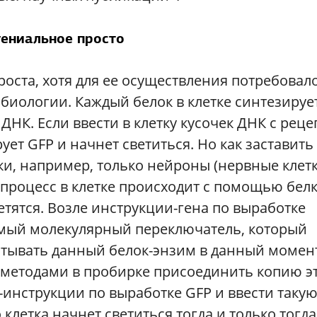
гениальное просто
оста, хотя для ее осуществления потребовал
биологии. Каждый белок в клетке синтезирует
НК. Если ввести в клетку кусочек ДНК с рец
ует GFP и начнет светиться. Но как заставить
ки, например, только нейроны (нервные клетк
 процесс в клетке происходит с помощью белк
етятся. Возле инструкции-гена по выработке
емый молекулярный переключатель, который
батывать данный белок-энзим в данный момен
 методами в пробирке присоединить копию э
инструкции по выработке GFP и ввести таку
клетка начнет светиться тогда и только тогда