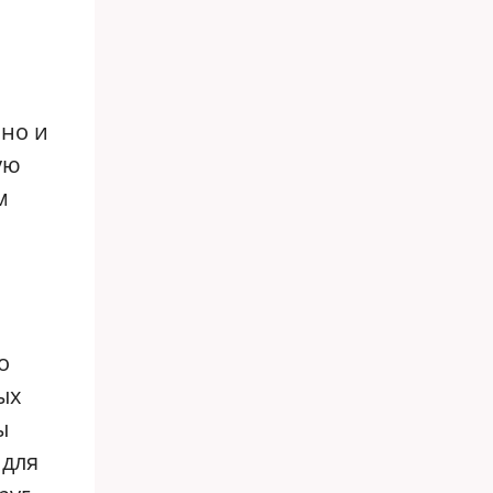
 но и
ую
м
о
ых
ы
 для