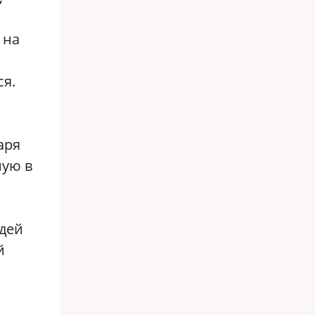
 на
ся.
аря
ную в
юдей
й