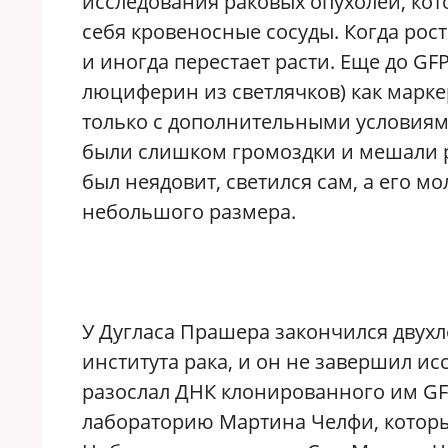
исследования раковых опухолей, ко
себя кровеносные сосуды. Когда рост
и иногда перестает расти. Еще до G
люциферин из светлячков) как марке
только с дополнительными условиями
были слишком громоздки и мешали р
был неядовит, светился сам, а его м
небольшого размера.
У Дугласа Прашера закончился двухл
института рака, и он не завершил и
разослал ДНК клонированного им GFP
лабораторию Мартина Челфи, которы