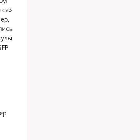
руг
тся»
ер,
лись
кулы
GFP
ер