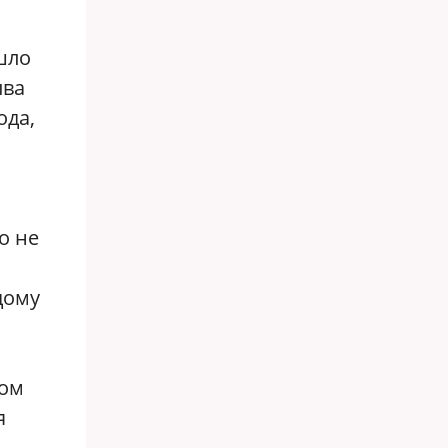
шло
ыва
ода,
о не
дому
ком
я