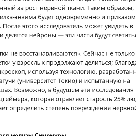
енный за рост нервной ткани. Таким образом,
белка-энзима будет одновременно и приказом
 После этого исследователь может увидеть в
и делятся нейроны — эти части будут светить
тки не восстанавливаются». Сейчас не только
етки у взрослых продолжают делиться; благод
икроскоп, используя технологию, разработан
гучи (университет Токио) и испытанную на
ах. Возможно, в будущем эти исследования
цгеймера, которая отравляет старость 25% л
гает определить степень повреждения нервно
еся медузы Симомуры