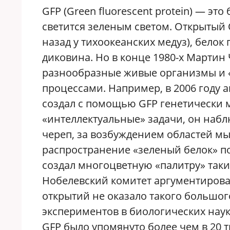
GFP (Green fluorescent protein) — эт
светится зеленым светом. Открытый 
назад у тихоокеанских медуз), белок
диковина. Но в конце 1980-х Мартин 
разнообразные живые организмы и 
процессами. Например, в 2006 году 
создал с помощью GFP генетически
«интеллектуальные» задачи, он набл
череп, за возбуждением областей м
распространение «зеленый белок» п
создал многоцветную «палитру» таки
Нобелевский комитет аргументировал
открытий не оказало такого большо
экспериментов в биологических наука
GFP было упомянуто более чем в 20 