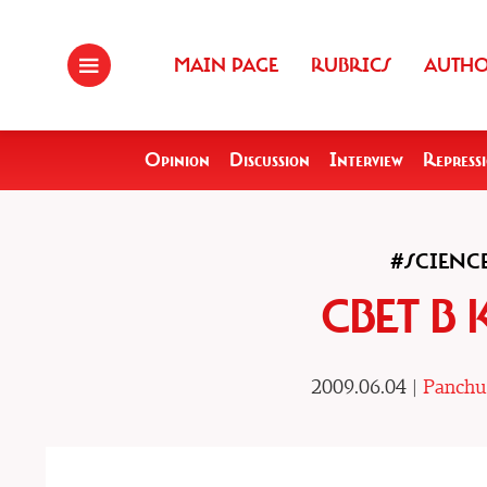
MAIN PAGE
RUBRICS
AUTH
Opinion
Discussion
Interview
Repress
#SCIENC
СВЕТ В
2009.06.04 |
Panchul