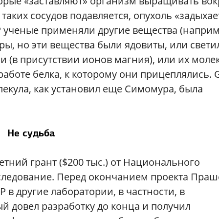
торые «заставляют» организм выращивать вок
 таких сосудов подавляется, опухоль «задыхае
FP ученые применяли другие вещества (наприм
ры, но эти вещества были ядовиты, или свети
 (в присутствии ионов магния), или их моле
аботе белка, к которому они прицеплялись. 
олекула, как установил еще Симомура, была
Не судьба
етний грант ($200 тыс.) от Национального
сследование. Перед окончанием проекта Праш
 в другие лаборатории, в частности, в
й довел разработку до конца и получил