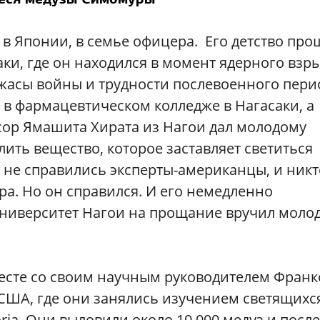
 в Японии, в семье офицера. Его детство про
аки, где он находился в момент ядерного взр
жасы войны и трудности послевоенного пери
в фармацевтическом колледже в Нагасаки, а
сор Ямашита Хирата из Нагои дал молодому
ить вещество, которое заставляет светиться
й не справились эксперты-американцы, и никт
ра. Но он справился. И его немедленно
 университет Нагои на прощание вручил моло
месте со своим научным руководителем Фран
ША, где они занялись изучением светящихс
ria. Они выловили около 10 000 медуз и после