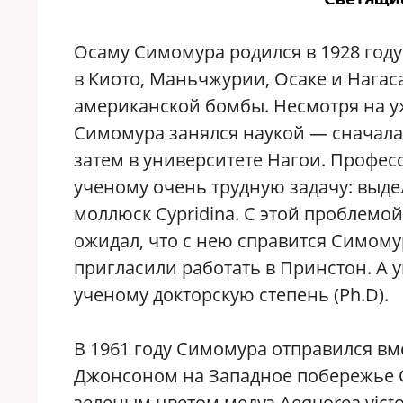
Осаму Симомура родился в 1928 году
в Киото, Маньчжурии, Осаке и Нагас
американской бомбы. Несмотря на у
Симомура занялся наукой — сначала 
затем в университете Нагои. Профес
ученому очень трудную задачу: выдел
моллюск Cypridina. С этой проблемо
ожидал, что с нею справится Симому
пригласили работать в Принстон. А
ученому докторскую степень (Ph.D).
В 1961 году Симомура отправился в
Джонсоном на Западное побережье С
зеленым цветом медуз Aequorea victo