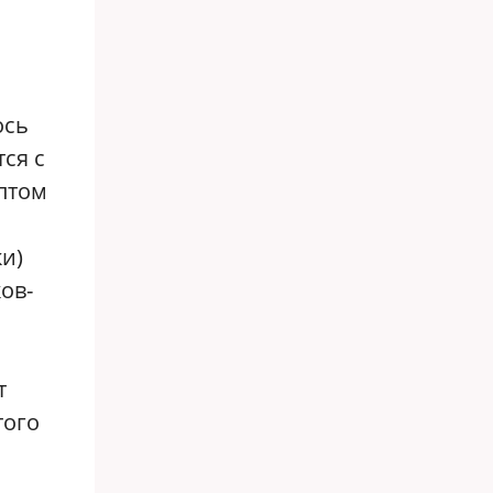
ось
ся с
ептом
и)
ов-
т
того
ю
,