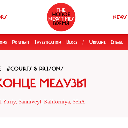
ORS
NEWS
ions
Portrait
Investigation
Blogs
/
Ukraine
Israel
E
#COURTS & PRISONS
 КОНЦЕ МЕДУЗЫ
 Yuriy, Sanniveyl, Kaliforniya, SShA