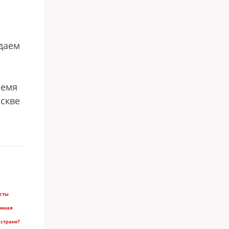
даем
ремя
оскве
есты
енная
 стране?