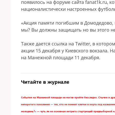
появилось на форуме сайта fanat1k.ru, 
националистически настроенных футбол
«Акция памяти погибшим в Домодедово, 
мы? Вы должны защищать но вы этого не 
Также дается ссылка на Twitter, в кото
акции 15 декабря у Киевского вокзала.
на Манежной площади 11 декабря.
Читайте в журнале
События на Манежной площади не могли пройти бесследно. Стычки и дра
непоротого поколения — тех, кто не помнит клетки и кнута под названи
молодежь?» — чуть ли не основная интрига стартующей предвыборной к