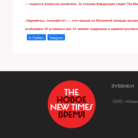
— задаются вопросом аналитики.
За точками бифуркации следит The Ne
«Одумайтесь, пожалуйста!»
— этот призыв на Манежной площади прозвуч
возбуждено 20 уголовных дел, 55 человек задержаны в административно
X (Twitter)
Telegram
a
РУБРИКИ
ООО «Новые