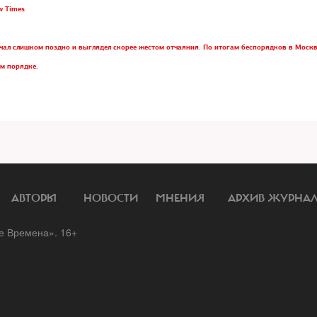
w Times
ал слишком поздно и выглядел скорее жестом отчаяния. По итогам беспорядков в Моск
м порядке.
АВТОРЫ
НОВОСТИ
МНЕНИЯ
АРХИВ ЖУРНА
 Времена». 16+