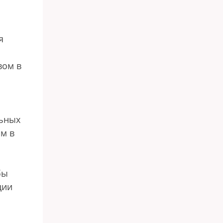
я
вом в
льных
м в
бы
ции