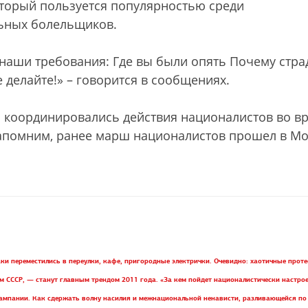
который пользуется популярностью среди
ьных болельщиков.
наши требования: Где вы были опять Почему стра
делайте!» – говорится в сообщениях.
ром координировались действия националистов во в
 Напомним, ранее марш националистов прошел в М
ки переместились в переулки, кафе, пригородные электрички.
Очевидно: хаотичные прот
ем СССР, — станут главным трендом 2011 года.
«За кем пойдет националистически настро
ампании. Как сдержать волну насилия и межнациональной ненависти, разливающейся по