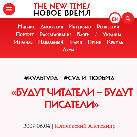
THE NEW TIMES
НОВОЕ ВРЕМЯ
EN
Мнение
Дискуссия
Интервью
Репрессии
Портрет
Расследование
Блоги
/
Украина
Израиль
Навальный
Трамп
Путин
Кремль
Дума
#КУЛЬТУРА
#СУД И ТЮРЬМА
«БУДУТ ЧИТАТЕЛИ — БУДУТ
ПИСАТЕЛИ»
2009.06.04 |
Иличевский Александр