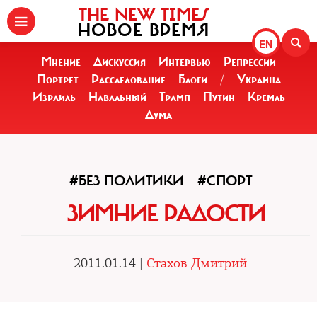
THE NEW TIMES
НОВОЕ ВРЕМЯ
EN
Мнение
Дискуссия
Интервью
Репрессии
Портрет
Расследование
Блоги
/
Украина
Израиль
Навальный
Трамп
Путин
Кремль
Дума
#БЕЗ ПОЛИТИКИ
#СПОРТ
ЗИМНИЕ РАДОСТИ
2011.01.14 |
Стахов Дмитрий