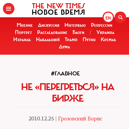
THE NEW TIMES
НОВОЕ ВРЕМЯ
EN
Мнение
Дискуссия
Интервью
Репрессии
Портрет
Расследование
Блоги
/
Украина
Израиль
Навальный
Трамп
Путин
Кремль
Дума
#ГЛАВНОЕ
НЕ «ПЕРЕГРЕТЬСЯ» НА
БИРЖЕ
2010.12.25 |
Грозовский Борис