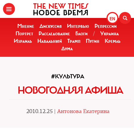
THE NEW TIMES
НОВОЕ ВРЕМЯ
EN
Мнение
Дискуссия
Интервью
Репрессии
Портрет
Расследование
Блоги
/
Украина
Израиль
Навальный
Трамп
Путин
Кремль
Дума
#КУЛЬТУРА
НОВОГОДНЯЯ АФИША
2010.12.25 |
Антонова Екатерина