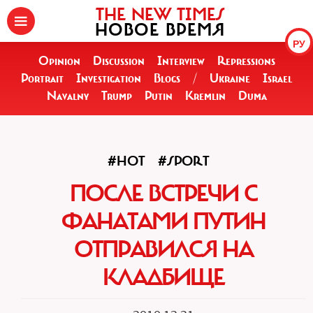
THE NEW TIMES
НОВОЕ ВРЕМЯ
РУ
Opinion
Discussion
Interview
Repressions
Portrait
Investigation
Blogs
/
Ukraine
Israel
Navalny
Trump
Putin
Kremlin
Duma
#HOT
#SPORT
ПОСЛЕ ВСТРЕЧИ С
ФАНАТАМИ ПУТИН
ОТПРАВИЛСЯ НА
КЛАДБИЩЕ