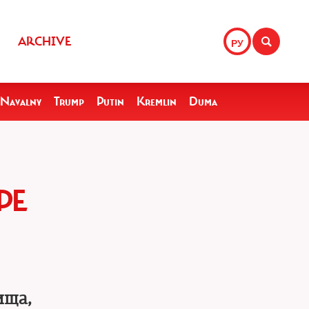
ARCHIVE
РУ
Navalny
Trump
Putin
Kremlin
Duma
РЕ
ища,