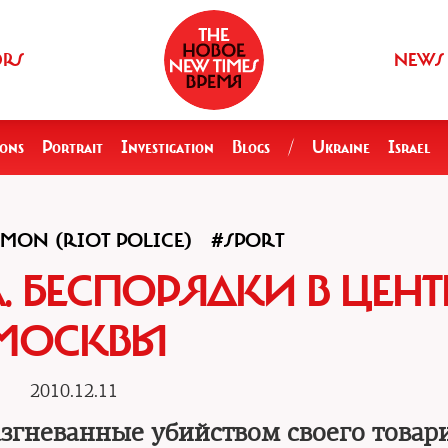
ORS
NEWS
ions
Portrait
Investigation
Blogs
/
Ukraine
Israel
MON (RIOT POLICE)
#SPORT
 БЕСПОРЯДКИ В ЦЕНТ
МОСКВЫ
2010.12.11
згневанные убийством своего товар