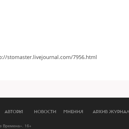
p://stomaster.livejournal.com/7956.html
АВТОРЫ
НОВОСТИ
МНЕНИЯ
АРХИВ ЖУРНА
 Времена». 16+