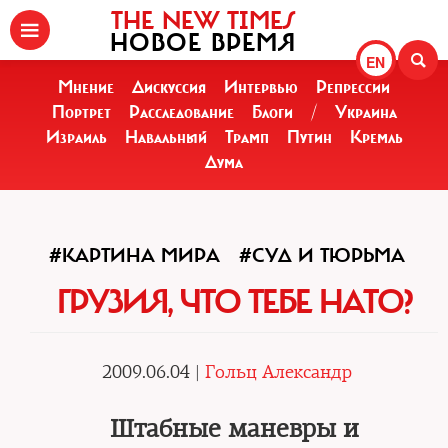
THE NEW TIMES
НОВОЕ ВРЕМЯ
EN
Мнение
Дискуссия
Интервью
Репрессии
Портрет
Расследование
Блоги
/
Украина
Израиль
Навальный
Трамп
Путин
Кремль
Дума
#КАРТИНА МИРА
#СУД И ТЮРЬМА
ГРУЗИЯ, ЧТО ТЕБЕ НАТО?
2009.06.04 |
Гольц Александр
Штабные маневры и