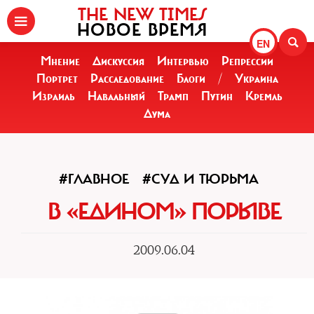
THE NEW TIMES
НОВОЕ ВРЕМЯ
EN
Мнение
Дискуссия
Интервью
Репрессии
Портрет
Расследование
Блоги
/
Украина
Израиль
Навальный
Трамп
Путин
Кремль
Дума
#ГЛАВНОЕ
#СУД И ТЮРЬМА
В «ЕДИНОМ» ПОРЫВЕ
2009.06.04