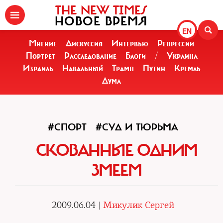
THE NEW TIMES
НОВОЕ ВРЕМЯ
EN
Мнение
Дискуссия
Интервью
Репрессии
Портрет
Расследование
Блоги
/
Украина
Израиль
Навальный
Трамп
Путин
Кремль
Дума
#СПОРТ
#СУД И ТЮРЬМА
СКОВАННЫЕ ОДНИМ
ЗМЕЕМ
2009.06.04 |
Микулик Сергей