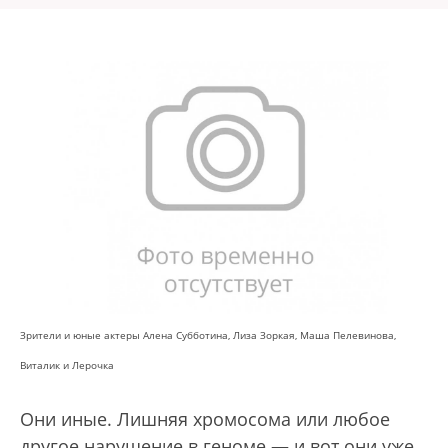
Зрители и юные актеры Алена Субботина, Лиза Зоркая, Маша Пелевинова,
Виталик и Лерочка
Они иные. Лишняя хромосома или любое
другое нарушение в геноме — и вот они уже