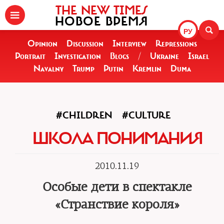
THE NEW TIMES
НОВОЕ ВРЕМЯ
РУ
Opinion
Discussion
Interview
Repressions
Portrait
Investigation
Blogs
/
Ukraine
Israel
Navalny
Trump
Putin
Kremlin
Duma
#CHILDREN
#CULTURE
ШКОЛА ПОНИМАНИЯ
2010.11.19
Особые дети в спектакле
«Странствие короля»