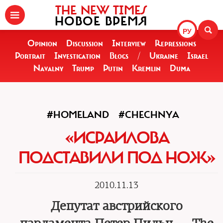
THE NEW TIMES
НОВОЕ ВРЕМЯ
РУ
Opinion
Discussion
Interview
Repressions
Portrait
Investigation
Blogs
/
Ukraine
Israel
Navalny
Trump
Putin
Kremlin
Duma
#HOMELAND
#CHECHNYA
«ИСРАИЛОВА
ПОДСТАВИЛИ ПОД НОЖ»
2010.11.13
Депутат австрийского