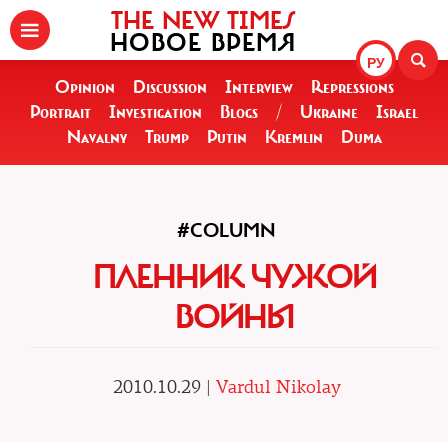
THE NEW TIMES
НОВОЕ ВРЕМЯ
РУ
Opinion
Discussion
Interview
Repressions
Portrait
Investigation
Blogs
/
Ukraine
Israel
Navalny
Trump
Putin
Kremlin
Duma
#COLUMN
ПЛЕННИК ЧУЖОЙ
ВОЙНЫ
2010.10.29 |
Vardul Nikolay