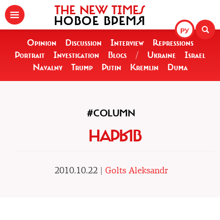
THE NEW TIMES
НОВОЕ ВРЕМЯ
РУ
Opinion
Discussion
Interview
Repressions
Portrait
Investigation
Blogs
/
Ukraine
Israel
Navalny
Trump
Putin
Kremlin
Duma
#COLUMN
НАРЫВ
2010.10.22 |
Golts Aleksandr