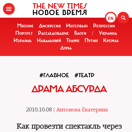
THE NEW TIMES
НОВОЕ ВРЕМЯ
EN
Мнение
Дискуссия
Интервью
Репрессии
Портрет
Расследование
Блоги
/
Украина
Израиль
Навальный
Трамп
Путин
Кремль
Дума
#ГЛАВНОЕ
#ТЕАТР
ДРАМА АБСУРДА
2010.10.08 |
Антонова Екатерина
Как провезти спектакль через