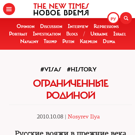
THE NEW TIMES
НОВОЕ ВРЕМЯ
РУ
Opinion
Discussion
Interview
Repressions
Portrait
Investigation
Blogs
/
Ukraine
Israel
Navalny
Trump
Putin
Kremlin
Duma
#VISAS
#HISTORY
ОГРАНИЧЕННЫЕ
РОДИНОЙ
2010.10.08 |
Nosyrev Ilya
Русские вояжи в прежние века