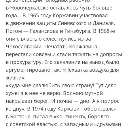
в Новочеркасске оставалось чуть больше
года… В 1965 году Коржавин участвовал
в движении защиты Синявского и Даниэля.
Потом — Галанскова и Гинзбурга. В 1968-м
они с властью схлестнулись из-за
Чехословакии. Печатать Коржавина
перестали совсем и стали таскать на допросы
в прокуратуру. Его заявление на выезд было
аргументировано так: «Нехватка воздуха для
жизни».
«Куда мне разлюбить свою страну! Тут дело
хуже: я в нее не верю. Волною мутной
накрывает берег. И почва — дно. А я прирос
ко дну». В 1974 году Коржавин обосновался
в Бос­тоне, писал в «Континент», боролся
с советской властью, с западными «друзьями