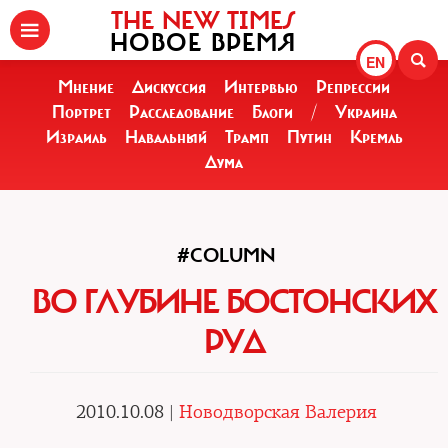
THE NEW TIMES
НОВОЕ ВРЕМЯ
EN
Мнение
Дискуссия
Интервью
Репрессии
Портрет
Расследование
Блоги
/
Украина
Израиль
Навальный
Трамп
Путин
Кремль
Дума
#COLUMN
ВО ГЛУБИНЕ БОСТОНСКИХ
РУД
2010.10.08 |
Новодворская Валерия