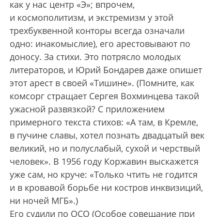
как у нас центр «Э»; впрочем,
и космополитизм, и экстремизм у этой
трехбуквенной конторы всегда означали
одно: инакомыслие), его арестовывают по
доносу. За стихи. Это потрясло молодых
литераторов, и Юрий Бондарев даже опишет
этот арест в своей «Тишине». (Помните, как
комсорг стращает Сергея Вохминцева такой
ужасной развязкой? С приложением
примерного текста стихов: «А там, в Кремле,
в пучине славы, хотел познать двадцатый век
великий, но и полуслабый, сухой и черствый
человек». В 1956 году Коржавин выскажется
уже сам, но круче: «Только чтить не годится
и в кровавой борьбе ни костров инквизиций,
ни ночей МГБ».)
Его судили по ОСО (Особое совещание при