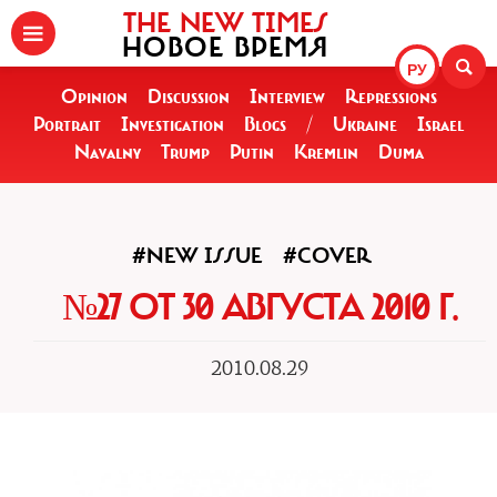
THE NEW TIMES
НОВОЕ ВРЕМЯ
РУ
Opinion
Discussion
Interview
Repressions
Portrait
Investigation
Blogs
/
Ukraine
Israel
Navalny
Trump
Putin
Kremlin
Duma
#NEW ISSUE
#COVER
№27 ОТ 30 АВГУСТА 2010 Г.
2010.08.29