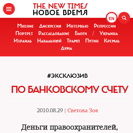
THE NEW TIMES
НОВОЕ ВРЕМЯ
EN
Мнение
Дискуссия
Интервью
Репрессии
Портрет
Расследование
Блоги
/
Украина
Израиль
Навальный
Трамп
Путин
Кремль
Дума
#ЭКСКЛЮЗИВ
ПО БАНКОВСКОМУ СЧЕТУ
2010.08.29 |
Светова Зоя
Деньги правоохранителей,