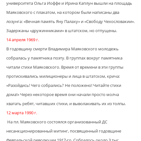
университета Ольга Иоффе и Ирина Каплун вышли на площадь
Маяковского с плакатом, на котором были написаны два
лозунга: «Вечная память Яну Палаху» и «Свободу Чехословакии».
Задержаны «дружинниками» в штатском, но отпущены.
14 апреля 1969 г.
В годовщину смерти Владимира Маяковского молодежь
собралась у памятника поэту. В группах вокруг памятника
читали стихи Маяковского. Время от времени в эти группы
протискивались милиционеры и лица в штатском, крича:
«Разойдись! Чего собрались? Не положено! Читайте стихи
дома!» Через некоторое время они начали просто молча
хватать ребят, читавших стихи, и выволакивать их из толпы.
12 марта 1990 г.
На пл. Маяковского состоялся организованный ДС
несанкционированный митинг, посвященный годовщине
Февральской революции 1917-го. Собралось около 3 тыс.