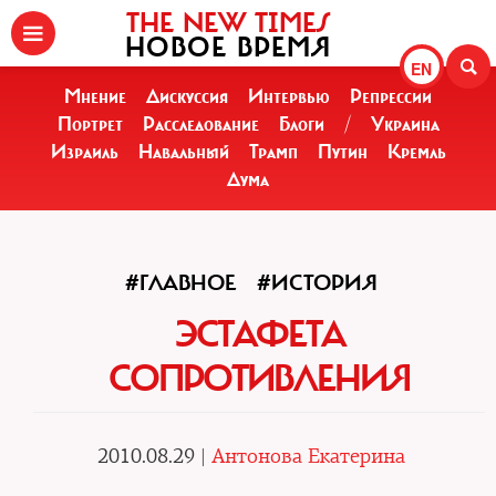
THE NEW TIMES
НОВОЕ ВРЕМЯ
EN
Мнение
Дискуссия
Интервью
Репрессии
Портрет
Расследование
Блоги
/
Украина
Израиль
Навальный
Трамп
Путин
Кремль
Дума
#ГЛАВНОЕ
#ИСТОРИЯ
ЭСТАФЕТА
СОПРОТИВЛЕНИЯ
2010.08.29 |
Антонова Екатерина