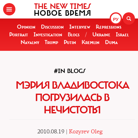
THE NEW TIMES
НОВОЕ ВРЕМЯ
РУ
Opinion
Discussion
Interview
Repressions
Portrait
Investigation
Blogs
/
Ukraine
Israel
Navalny
Trump
Putin
Kremlin
Duma
#IN BLOGS
МЭРИЯ ВЛАДИВОСТОКА
ПОГРУЗИЛАСЬ В
НЕЧИСТОТЫ
2010.08.19 |
Kozyrev Oleg