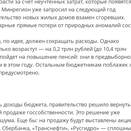
асти за счет неучтенных затрат, которые появятс
. Минрегион уже запросил на следующий год
ительство новых жилых домов взамен сгоревших.
марные прямые потери от природных аномалий сос
, по идее, должен сокращать расходы. Однако
ько возрастут — на 0,2 трлн рублей (до 10,4 трлн
з пойдет на повышение пенсий: они в предвыборн
ем в этом году. Остальным бюджетникам поблажек 
 предусмотрено.
ь доходы бюджета, правительство решило вернуть
й продаже госсобственности. Это решение уже
шума. Еще бы: на продажу будут выставлены акци
, Сбербанка, «Транснефти», «Русгидро» — сплошн