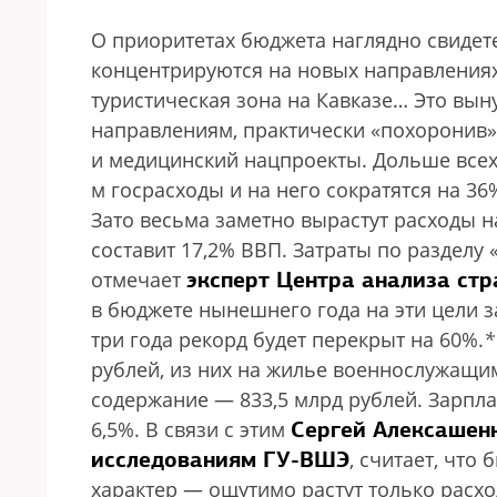
О приоритетах бюджета наглядно свидете
концентрируются на новых направлениях:
туристическая зона на Кавказе… Это вы
направлениям, практически «похоронив
и медицинский нацпроекты. Дольше всех 
м госрасходы и на него сократятся на 36
Зато весьма заметно вырастут расходы на
составит 17,2% ВВП. Затраты по разделу 
эксперт Центра анализа стр
отмечает
в бюджете нынешнего года на эти цели 
три года рекорд будет перекрыт на 60%.
*
рублей, из них на жилье военнослужащим
содержание — 833,5 млрд рублей. Зарпл
Сергей Алексашен
6,5%.
В связи с этим
исследованиям ГУ-ВШЭ
, считает, что
характер — ощутимо растут только расх