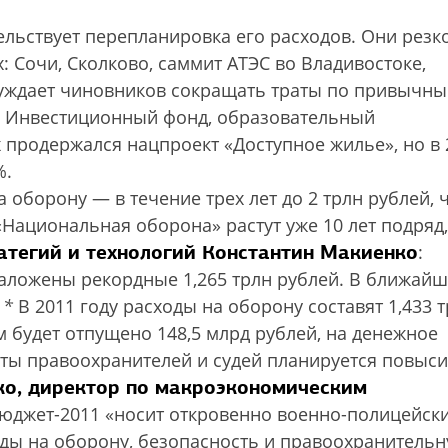
льствует перепланировка его расходов. Они резк
 Сочи, Сколково, саммит АТЭС во Владивостоке,
нуждает чиновников сокращать траты по привычн
» Инвестиционный фонд, образовательный
продержался нацпроект «Доступное жилье», но в 
%.
 оборону — в течение трех лет до 2 трлн рублей, 
«Национальная оборона» растут уже 10 лет подряд,
атегий и технологий Константин Макиенко
:
заложены рекордные 1,265 трлн рублей. В ближай
*
В 2011 году расходы на оборону составят 1,433 
 будет отпущено 148,5 млрд рублей, на денежное
аты правоохранителей и судей планируется повыси
ко, директор по макроэкономическим
 бюджет-2011 «носит откровенно военно-полицейск
оды на оборону, безопасность и правоохранитель