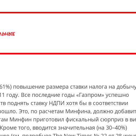
ЛЬНЫЕ
 61%) повышение размера ставки налога на добыч
11 году. Все последние годы «Газпром» успешно
в поднять ставку НДПИ хотя бы в соответствии
зошло. Это, по расчетам Минфина, должно добави
ургам Минфин приготовил фискальный сюрприз в в
роме того, вводится значительная (на 30–40%)
цию (см. подробнее The New Times № 22 от 28 июн