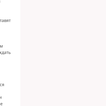
я
тавят
ом
ждать
ся
и
ые