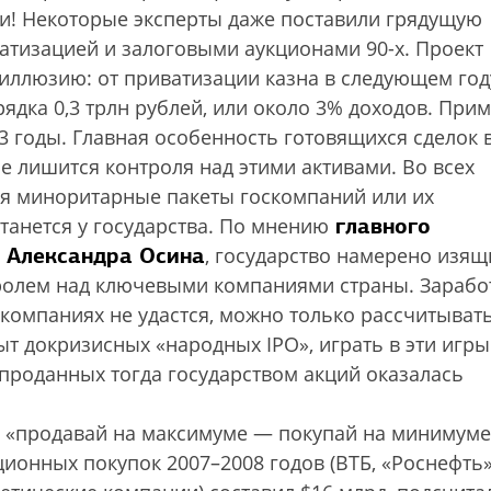
и! Некоторые эксперты даже поставили грядущую
атизацией и залоговыми аукционами 90-х. Проект
 иллюзию: от приватизации казна в следующем год
дка 0,3 трлн рублей, или около 3% доходов. При
3 годы. Главная особенность готовящихся сделок в
е лишится контроля над этими активами. Во всех
ся миноритарные пакеты госкомпаний или их
главного
танется у государства. По мнению
 Александра Осина
, государство намерено изящ
тролем над ключевыми компаниями страны. Зарабо
компаниях не удастся, можно только рассчитыват
ыт докризисных «народных IPO», играть в эти игры
 проданных тогда государством акций оказалась
 «продавай на максимуме — покупай на минимуме
ционных покупок 2007–2008 годов (ВТБ, «Роснефть»