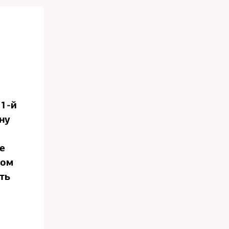
1‑й
ну
е
том
ть