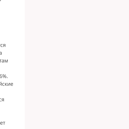
тся
а
етам
6%.
йские
ся
дет