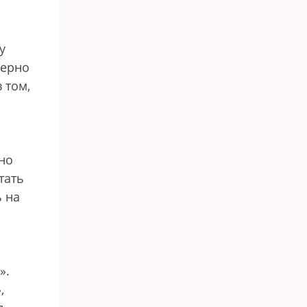
у
мерно
 том,
но
тать
ь на
».
,