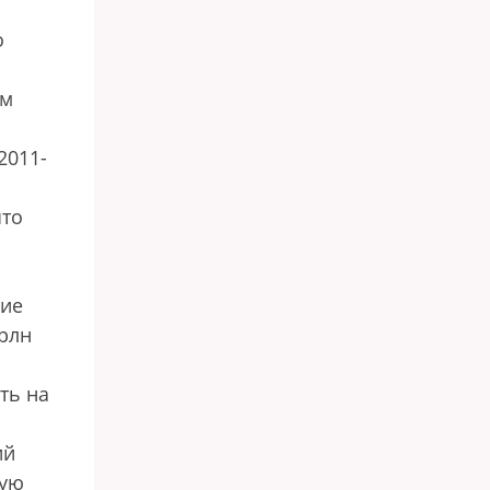
о
ым
2011-
что
шие
трлн
ть на
ий
ную