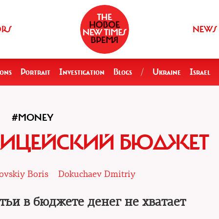
ORS
NEWS
ions
Portrait
Investigation
Blogs
/
Ukraine
Israel
#MONEY
ЛИЦЕЙСКИЙ БЮДЖЕТ
ovskiy Boris
Dokuchaev Dmitriy
тьи в бюджете денег не хватает