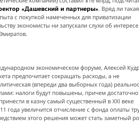
етические компании) составил $16 млрд, подсчита
ректор «Дашевский и партнеры»
. Вряд ли такая
опыта с покупкой намеченных для приватизации
льству экономисты ни запускали слухи об интересе
 Эмиратов.
еждународном экономическом форуме, Алексей Куд
жета предпочитает сокращать расходы, а не
литическая (впереди два выборных года) реально
пами: налоги будут повышены, причем достаточно
 принести в казну самый существенный в XXI веке
011 года увеличится отчисление с фонда оплаты тр
следствием этого решения может стать заметный ро