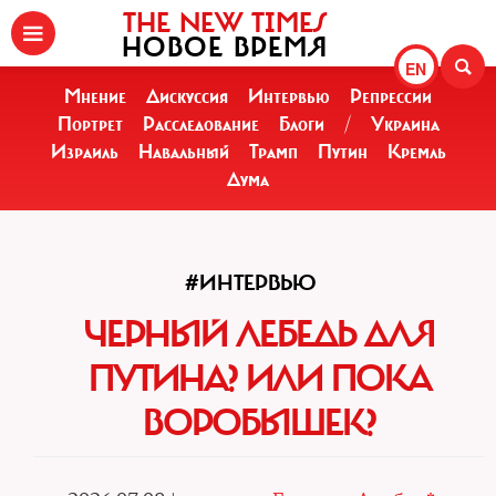
THE NEW TIMES
НОВОЕ ВРЕМЯ
EN
Мнение
Дискуссия
Интервью
Репрессии
Портрет
Расследование
Блоги
/
Украина
Израиль
Навальный
Трамп
Путин
Кремль
Дума
#ИНТЕРВЬЮ
ЧЕРНЫЙ ЛЕБЕДЬ ДЛЯ
ПУТИНА? ИЛИ ПОКА
ВОРОБЫШЕК?