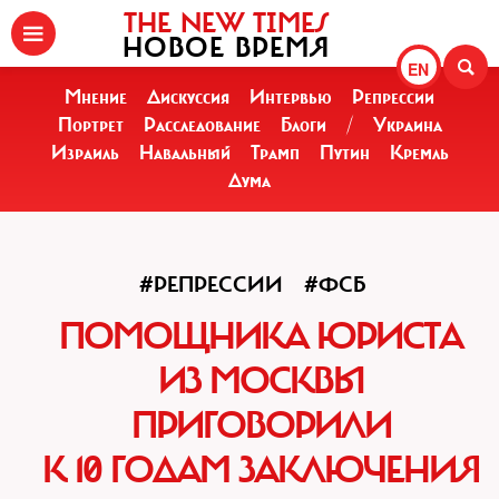
THE NEW TIMES
НОВОЕ ВРЕМЯ
EN
Мнение
Дискуссия
Интервью
Репрессии
Портрет
Расследование
Блоги
/
Украина
Израиль
Навальный
Трамп
Путин
Кремль
Дума
#РЕПРЕССИИ
#ФСБ
ПОМОЩНИКА ЮРИСТА
ИЗ МОСКВЫ
ПРИГОВОРИЛИ
К 10 ГОДАМ ЗАКЛЮЧЕНИЯ