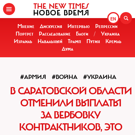
THE NEW TIMES
НОВОЕ ВРЕМЯ
EN
Мнение
Дискуссия
Интервью
Репрессии
Портрет
Расследование
Блоги
/
Украина
Израиль
Навальный
Трамп
Путин
Кремль
Дума
#АРМИЯ
#ВОЙНА
#УКРАИНА
В САРАТОВСКОЙ ОБЛАСТИ
ОТМЕНИЛИ ВЫПЛАТЫ
ЗА ВЕРБОВКУ
КОНТРАКТНИКОВ, ЭТО