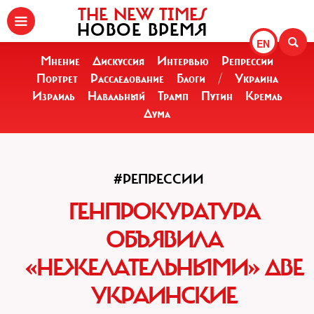
THE NEW TIMES
НОВОЕ ВРЕМЯ
EN
Мнение
Дискуссия
Интервью
Репрессии
Портрет
Расследование
Блоги
/
Украина
Израиль
Навальный
Трамп
Путин
Кремль
Дума
#РЕПРЕССИИ
ГЕНПРОКУРАТУРА
ОБЪЯВИЛА
«НЕЖЕЛАТЕЛЬНЫМИ» ДВЕ
УКРАИНСКИЕ