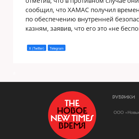
отметив, что в противном случае он
сообщил, что ХАМАС получил време
по обеспечению внутренней безопасн
казням, заявив, что его это «не беспо
X (Twitter)
Telegram
a
РУБРИКИ
ООО «Новые