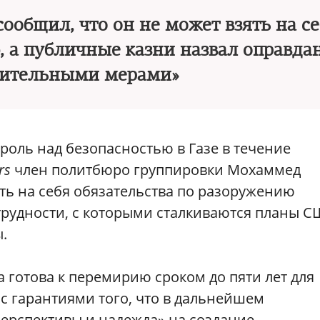
общил, что он не может взять на се
ю, а публичные казни назвал оправд
чительными мерами»
оль над безопасностью в Газе в течение
rs
член политбюро группировки Мохаммед
ять на себя обязательства по разоружению
трудности, с которыми сталкиваются планы 
.
а готова к перемирию сроком до пяти лет для
с гарантиями того, что в дальнейшем
перспективы и надежда» на создание