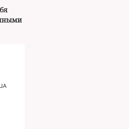
бя
анными
США