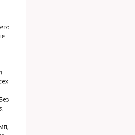
 его
ые
я
сех
Без
s
.
мп,