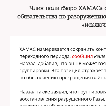
Член политбюро ХАМАСа со
обязательства по разоружени
«исклю
ХАМАС намеревается сохранить контр
переходного периода,
сообщил
Reute
Наззал, добавив, что он не может вз
группировки. Эта позиция отражает 
по обеспечению прекращения войны
Наззал также заявил, что группировк
восстановления разрушенного Газы, 
палестинцам будут предоставлены «