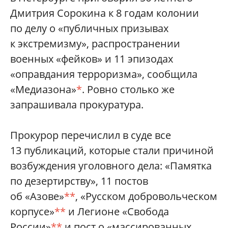
Дмитрия Сорокина к 8 годам колонии
по делу о «публичных призывах
к экстремизму», распространении
военных «фейков» и 11 эпизодах
«оправдания терроризма», сообщила
«Медиазона»
*
. Ровно столько же
запрашивала прокуратура.
Прокурор перечислил в суде все
13 публикаций, которые стали причиной
возбуждения уголовного дела: «Памятка
по дезертирству», 11 постов
об «Азове»
**
, «Русском добровольческом
корпусе»
**
и Легионе «Cвобода
России»
**
и пост о «массированных