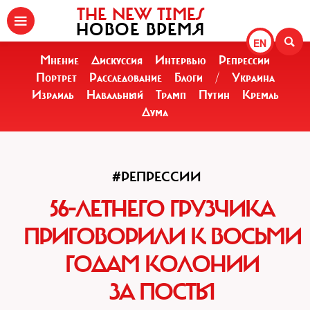
THE NEW TIMES
НОВОЕ ВРЕМЯ
EN
Мнение
Дискуссия
Интервью
Репрессии
Портрет
Расследование
Блоги
/
Украина
Израиль
Навальный
Трамп
Путин
Кремль
Дума
#РЕПРЕССИИ
56-ЛЕТНЕГО ГРУЗЧИКА
ПРИГОВОРИЛИ К ВОСЬМИ
ГОДАМ КОЛОНИИ
ЗА ПОСТЫ