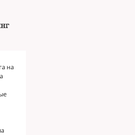
инг
га на
а
вые
ла