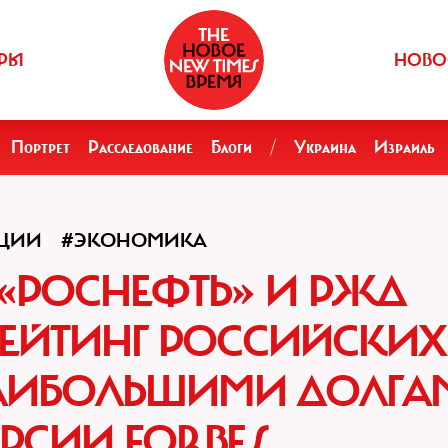
РЫ
НОВО
Портрет
Расследование
Блоги
/
Украина
Израиль
ЦИИ
#ЭКОНОМИКА
 «РОСНЕФТЬ» И РЖД
РЕЙТИНГ РОССИЙСКИХ
АИБОЛЬШИМИ ДОЛГА
ЕРСИИ FORBES