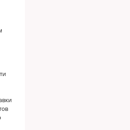
м
ти
авки
тов
ю