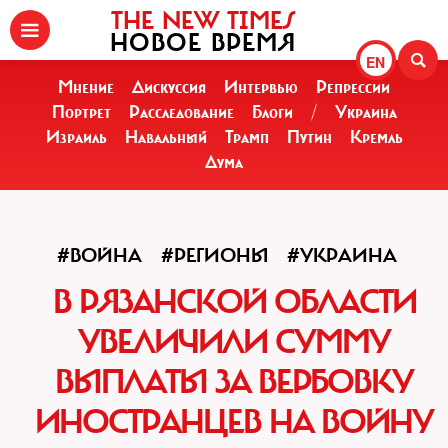
THE NEW TIMES
НОВОЕ ВРЕМЯ
EN
Мнение
Дискуссия
Интервью
Репрессии
Портрет
Расследование
Блоги
/
Украина
Израиль
Навальный
Трамп
Путин
Кремль
Дума
#ВОЙНА
#РЕГИОНЫ
#УКРАИНА
В РЯЗАНСКОЙ ОБЛАСТИ
УВЕЛИЧИЛИ СУММУ
ВЫПЛАТЫ ЗА ВЕРБОВКУ
ИНОСТРАНЦЕВ НА ВОЙНУ