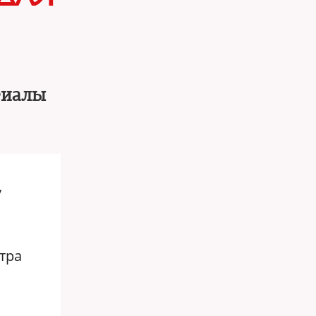
Фиалы
у
тра