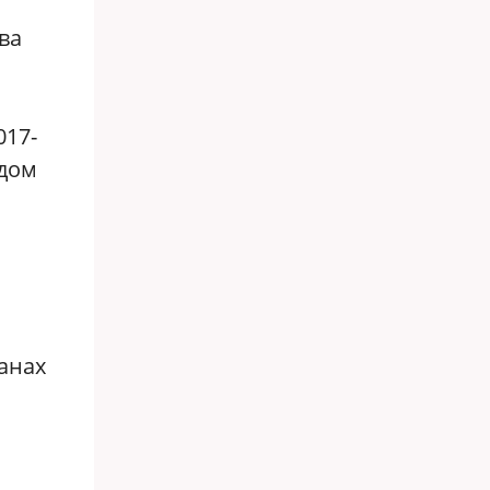
ва
017-
ьдом
анах