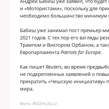
Андрей Бабиш уже заявил, что будет
и «Мотористами», поскольку для пр
необходимо большинство минимум в 
Бабиш уже занимал пост премьер-мин
2021 годов. С тех пор его взгляды р
Трампом и Виктором Орбаном, а так
Европарламента
Patriots for Europe
.
Как пишет
Reuters
, во время предвы
не подкрепленных заявлений о повы
прекратить «Чешскую инициативу» по
мира.
Фото: iROZHLAS.cz