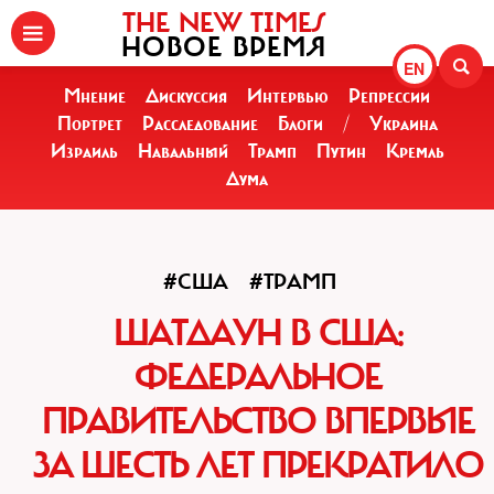
THE NEW TIMES
НОВОЕ ВРЕМЯ
EN
Мнение
Дискуссия
Интервью
Репрессии
Портрет
Расследование
Блоги
/
Украина
Израиль
Навальный
Трамп
Путин
Кремль
Дума
#США
#ТРАМП
ШАТДАУН В США:
ФЕДЕРАЛЬНОЕ
ПРАВИТЕЛЬСТВО ВПЕРВЫЕ
ЗА ШЕСТЬ ЛЕТ ПРЕКРАТИЛО